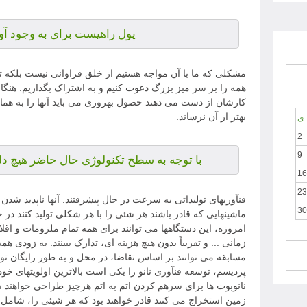
پول راهیست برای به وجود آو
مشکلی که ما با آن مواجه هستیم از خلق فراوانی نیست بلکه تو
همه را بر سر میز بزرگ دعوت کنیم و به اشتراک بگذاریم. هنگام
کارشان از دست می دهند حصول بهروری می باید آنها را به هما
بهتر از آن نرساند.
ی
2
9
با توجه به سطح تکنولوژی حال حاضر هیچ دلی
16
23
فنآوریهای تولیداتی به سرعت در حال پیشرفتند. آنها ناپدید شدن پ
30
ماشینهایی که قادر باشند هر شئی را با هر شکلی تولید کنند در 
امروزه، این دستگاهها می توانند برای همه تمام ملزومات و اقلا
زمانی ... و تقریباً بدون هیچ هزینه ای، تدارک ببینند. به زودی هم
مسابقه می توانند بر اساس تقاضا، در محل و به طور رایگان تول
پردیسم، توسعه فنآوری نانو را یکی است بالاترین اولویتهای خود
نانوبوت ها برای سرهم کردن اتم به اتم هرچیز طراحی خواهند شد.
زمین استخراج می کنند قادر خواهند بود که هر شیئی را، شامل 